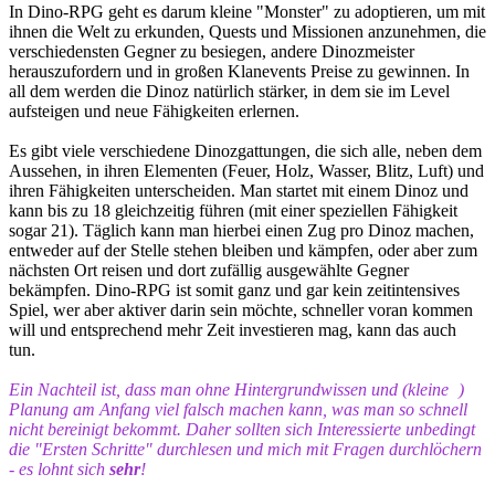
In Dino-RPG geht es darum kleine "Monster" zu adoptieren, um mit
ihnen die Welt zu erkunden, Quests und Missionen anzunehmen, die
verschiedensten Gegner zu besiegen, andere Dinozmeister
herauszufordern und in großen Klanevents Preise zu gewinnen. In
all dem werden die Dinoz natürlich stärker, in dem sie im Level
aufsteigen und neue Fähigkeiten erlernen.
Es gibt viele verschiedene Dinozgattungen, die sich alle, neben dem
Aussehen, in ihren Elementen (Feuer, Holz, Wasser, Blitz, Luft) und
ihren Fähigkeiten unterscheiden. Man startet mit einem Dinoz und
kann bis zu 18 gleichzeitig führen (mit einer speziellen Fähigkeit
sogar 21). Täglich kann man hierbei einen Zug pro Dinoz machen,
entweder auf der Stelle stehen bleiben und kämpfen, oder aber zum
nächsten Ort reisen und dort zufällig ausgewählte Gegner
bekämpfen. Dino-RPG ist somit ganz und gar kein zeitintensives
Spiel, wer aber aktiver darin sein möchte, schneller voran kommen
will und entsprechend mehr Zeit investieren mag, kann das auch
tun.
Ein Nachteil ist, dass man ohne Hintergrundwissen und (kleine
)
Planung am Anfang viel falsch machen kann, was man so schnell
nicht bereinigt bekommt. Daher sollten sich Interessierte unbedingt
die "Ersten Schritte" durchlesen und mich mit Fragen durchlöchern
- es lohnt sich
sehr
!