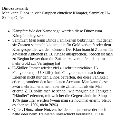
Dinozauswahl:
Man kann Dinoz in vier Gruppen einteilen: Kämpfer, Sammler, U-
Skiller, Opfer.
Kämpfer: Wie der Name sagt, werden diese Dinoz zum
Kämpfen eingesetzt.
Sammler: Man kann Dinoz Fähigkeiten beibringen, mit denen
sie Zutaten sammeln können, die für Gold verkauft oder dem
Klan gespendet werden können. Der Klan braucht Zutaten für
gewissen Aktionen (z. B. Kriege aussprechen), jedoch ist man
zu Beginn besser dran die Zutaten zu verkaufen, damit man
mehr Gold zur Verfügung hat
U-Skiller: Immer wieder viel zu sehr unterschätzt. U-
Fähigkeiten ( = U-Skills) sind Fähigkeiten, die nach dem
Erlernen nicht nur den Dinoz betreffen, der diese Fähigkeit
erlernte, sondern den kompletten Account. Man kann diese
zwar mehrfach erlernen, aber sie zählen nur als ein Mal
erlernt. Z. B. sollte man so schnell wie möglich die Fähigkeit
"Händler" erlernen, mit welcher die Gegenstände im Shop
10% günstiger werden (wenn man sie nochmal erlernt, bleibt
es aber bei 10%, nicht 20%).
Opfer: Dinoz ohne Nutzen, bei denen man entweder Pech
hatte oder beim Trainieren ungeschickt voranging. Diese