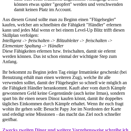
können etwas später "geopfert" werden und verschwenden
damit keinen Platz im Account.
Aus diesem Grund sollte man zu Beginn einen "Flügelsegler"
kaufen, welcher am schnellsten die Fähigkeit "Händler" erlernen
kann und jedes Mal wenn er bei einem Level-Up Blitz trifft diesen
Skillplan verfolgen:
Intelligenz -> freischalten -> Blitzableiter -> freischalten ->
Elementare Spaltung -> Händler
Diese Fähigkeiten erlernen bzw. freischalten, damit sie erlernt
werden können. Das ist schon einmal der wichtigste Step zum
Anfang.
Ihr bekommt zu Beginn jeden Tag einige Irmatränke geschenkt (bei
Benutzung erhält man einen weiteren Zug), welche ihr alle
verwenden solltet, damit der Flügelsegler so schnell wie möglich an
die Fähigkeit Händler herankommt. Kauft aber vom durch Kämpfe
gewonnenen Geld keine Gegenstände (auch keine Irmas), sondern
spart bis ihr einen neuen Dinoz kaufen könnt, damit ihr doppeltes
tägliches Einkommen durch Kämpfe erhaltet. Wenn ihr euch fragt
wohin ihr gehen sollt: Besucht Papy Joe im Nordosten der Karte
und erledigt seine Missionen - das macht das Ziel noch schneller
greifbar.
Zwecks zweiten Dinoz und weitere Vorgehensweise schreibe ich