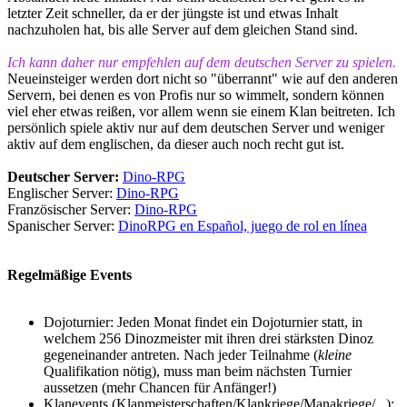
letzter Zeit schneller, da er der jüngste ist und etwas Inhalt
nachzuholen hat, bis alle Server auf dem gleichen Stand sind.
Ich kann daher nur empfehlen auf dem deutschen Server zu spielen.
Neueinsteiger werden dort nicht so "überrannt" wie auf den anderen
Servern, bei denen es von Profis nur so wimmelt, sondern können
viel eher etwas reißen, vor allem wenn sie einem Klan beitreten. Ich
persönlich spiele aktiv nur auf dem deutschen Server und weniger
aktiv auf dem englischen, da dieser auch noch recht gut ist.
Deutscher Server:
Dino-RPG
Englischer Server:
Dino-RPG
Französischer Server:
Dino-RPG
Spanischer Server:
DinoRPG en Español, juego de rol en línea
Regelmäßige Events
Dojoturnier: Jeden Monat findet ein Dojoturnier statt, in
welchem 256 Dinozmeister mit ihren drei stärksten Dinoz
gegeneinander antreten. Nach jeder Teilnahme (
kleine
Qualifikation nötig), muss man beim nächsten Turnier
aussetzen (mehr Chancen für Anfänger!)
Klanevents (Klanmeisterschaften/Klankriege/Manakriege/...):